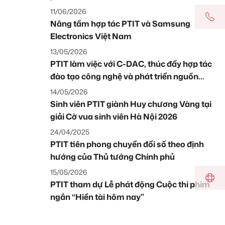
11/06/2026
Nâng tầm hợp tác PTIT và Samsung
Electronics Việt Nam
13/05/2026
PTIT làm việc với C-DAC, thúc đẩy hợp tác
đào tạo công nghệ và phát triển nguồn
nhân lực số trước thềm Diễn đàn Đổi mới
14/05/2026
sáng tạo Việt Nam – Ấn Độ
Sinh viên PTIT giành Huy chương Vàng tại
giải Cờ vua sinh viên Hà Nội 2026
24/04/2025
PTIT tiên phong chuyển đổi số theo định
hướng của Thủ tướng Chính phủ
15/05/2026
PTIT tham dự Lễ phát động Cuộc thi phim
ngắn “Hiền tài hôm nay”