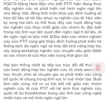
PGS.TS Đặng Hoài Bắc cho biết PTIT hiện đang thúc
đẩy nghiên cứu và phát triển mô hình ngôn ngữ lớn
cho tiếng Việt, đồng thời triển khai các định hướng số
hóa dữ liệu và tài liệu phục vụ nghiên cứu AI. Học viện
kỳ vọng hai bên có thể thúc đẩy các hoạt động hợp
tác nghiên cứu thực chất giữa các nhóm AI, đặc biệt
trong các lĩnh vực liên quan đến ngôn ngữ ít dữ liệu, AI
đa ngôn ngữ và bảo mật AI.Đại diện các nhóm nghiên
cứu của PTIT cũng giới thiệu định hướng phát triển hệ
thống dịch đa ngôn ngữ và trao đổi khả năng hợp tác
xây dựng workshop nghiên cứu chuyên sâu giữa ISSAI
và các nhóm AI của Học viện trong thời gian tới.
Hai bên thống nhất sẽ tiếp tục trao đổi để thúc đẩy
các hoạt động hợp tác nghiên cứu, tổ chức workshop
học thuật, chia sẻ chuyên gia và phát triển các công
bố quốc tế chung trong lĩnh vực trí tuệ nhân tạo. Buổi
làm việc cũng mở ra cơ hội kết nối giữa các nhóm
nghiên cứu AI của PTIT với hệ sinh thái nghiên cứu
quốc tế tại Kazakhstan trong các lĩnh vực công nghệ
chiến lược và mô hình ngôn ngữ lớn.