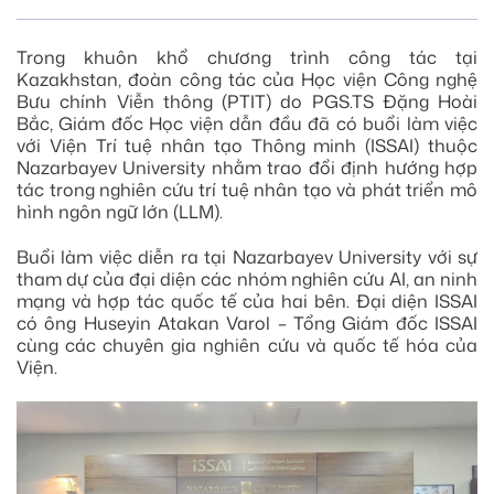
Trong khuôn khổ chương trình công tác tại
Kazakhstan, đoàn công tác của Học viện Công nghệ
Bưu chính Viễn thông (PTIT) do PGS.TS Đặng Hoài
Bắc, Giám đốc Học viện dẫn đầu đã có buổi làm việc
với Viện Trí tuệ nhân tạo Thông minh (ISSAI) thuộc
Nazarbayev University nhằm trao đổi định hướng hợp
tác trong nghiên cứu trí tuệ nhân tạo và phát triển mô
hình ngôn ngữ lớn (LLM).
Buổi làm việc diễn ra tại Nazarbayev University với sự
tham dự của đại diện các nhóm nghiên cứu AI, an ninh
mạng và hợp tác quốc tế của hai bên. Đại diện ISSAI
có ông Huseyin Atakan Varol – Tổng Giám đốc ISSAI
cùng các chuyên gia nghiên cứu và quốc tế hóa của
Viện.