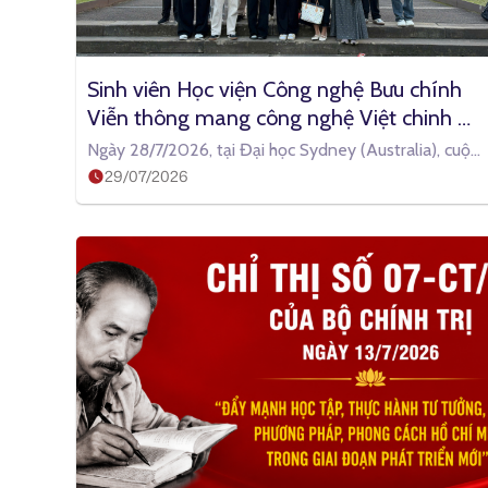
Sinh viên Học viện Công nghệ Bưu chính 
Viễn thông mang công nghệ Việt chinh 
phục đấu trường công nghệ số quốc tế 
Ngày 28/7/2026, tại Đại học Sydney (Australia), cuộc
Coding Fest 2026 tại Australia
29/07/2026
thi Coding Fest 2026 đã chính thức