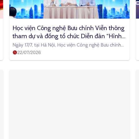
Học viện Công nghệ Bưu chính Viễn thông 
tham dự và đồng tổ chức Diễn đàn “Hình 
thành hệ sinh thái hợp tác phát triển AI”
Ngày 17/7, tại Hà Nội, Học viện Công nghệ Bưu chính
22/07/2026
Viễn thông (PTIT) phối