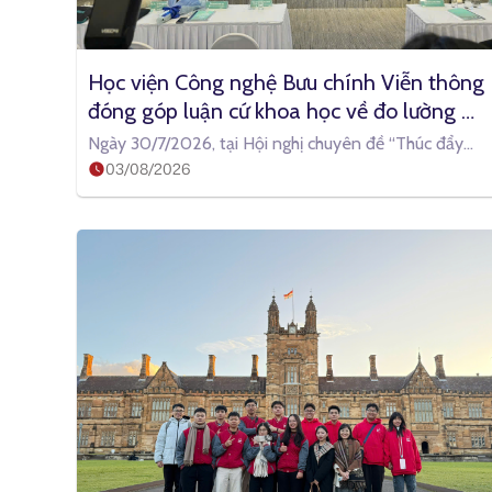
Học viện Công nghệ Bưu chính Viễn thông 
đóng góp luận cứ khoa học về đo lường 
kinh tế số tại Hội nghị chuyên đề của 
Ngày 30/7/2026, tại Hội nghị chuyên đề “Thúc đẩy
Thành phố Hồ Chí Minh
03/08/2026
đóng góp kinh tế số vào