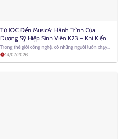
Từ IOC Đến MusicA: Hành Trình Của 
Dương Sỹ Hiệp Sinh Viên K23 – Khi Kiến 
Thức Không Chỉ Để Học, Mà Để Bắt Tay 
Trong thế giới công nghệ, có những người luôn chạy
Vào Làm
14/07/2026
theo framework mới nhất, công