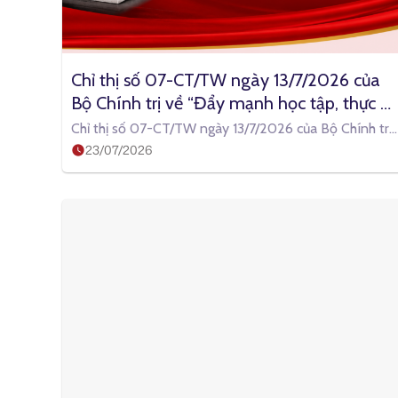
Chỉ thị số 07-CT/TW ngày 13/7/2026 của 
Bộ Chính trị về “Đẩy mạnh học tập, thực 
hành tư tưởng, đạo đức, phương pháp, 
Chỉ thị số 07-CT/TW ngày 13/7/2026 của Bộ Chính trị
phong cách Hồ Chí Minh trong giai đoạn 
23/07/2026
về “Đẩy mạnh học tập,
phát triển mới”