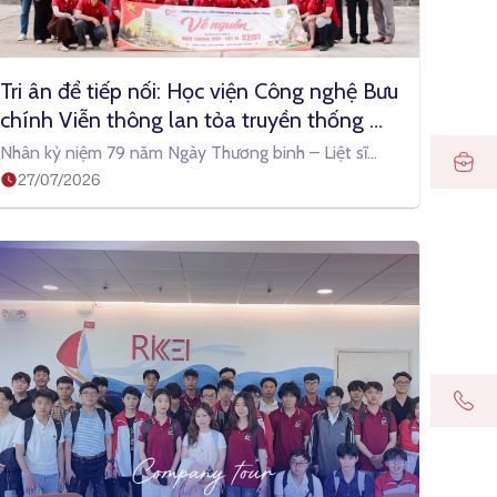
Tri ân để tiếp nối: Học viện Công nghệ Bưu 
chính Viễn thông lan tỏa truyền thống 
“Uống nước nhớ nguồn”
Nhân kỷ niệm 79 năm Ngày Thương binh – Liệt sĩ
27/07/2026
(27/7/1947 – 27/7/2026), Học