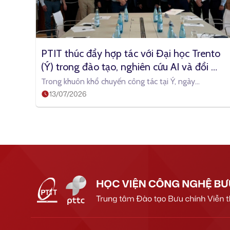
PTIT thúc đẩy hợp tác với Đại học Trento 
(Ý) trong đào tạo, nghiên cứu AI và đổi 
mới sáng tạo
Trong khuôn khổ chuyến công tác tại Ý, ngày
13/07/2026
07/7/2026, đoàn công tác Học viện