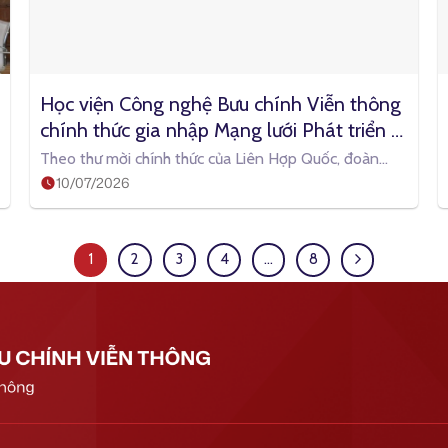
Học viện Công nghệ Bưu chính Viễn thông 
chính thức gia nhập Mạng lưới Phát triển 
năng lực AI toàn cầu của Liên Hợp Quốc
Theo thư mời chính thức của Liên Hợp Quốc, đoàn
10/07/2026
công tác Học viện Công
1
2
3
4
…
8