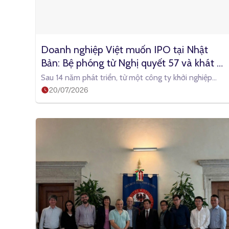
Doanh nghiệp Việt muốn IPO tại Nhật 
Bản: Bệ phóng từ Nghị quyết 57 và khát 
vọng vươn tầm toàn cầu
Sau 14 năm phát triển, từ một công ty khởi nghiệp
20/07/2026
(startup) 6 người với