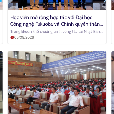
Học viện mở rộng hợp tác với Đại học 
Công nghệ Fukuoka và Chính quyền thành 
phố Fukuoka trong đào tạo, nghiên cứu và 
Trong khuôn khổ chương trình công tác tại Nhật Bản,
đổi mới sáng tạo
05/08/2026
từ ngày 25 đến 31/7/2026,