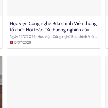
Học viện Công nghệ Bưu chính Viễn thông 
tổ chức Hội thảo “Xu hướng nghiên cứu 
hiện đại trong Kinh tế, Quản trị và Tài 
Ngày 14/7/2026, Học viện Công nghệ Bưu chính Viễn
chính: Từ ý tưởng nghiên cứu đến công bố 
15/07/2026
thông (PTIT) tổ chức Hội thảo
quốc tế”