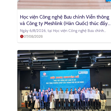
Học viện Công nghệ Bưu chính Viễn thông 
và Công ty Meshlink (Hàn Quốc) thúc đẩy 
hợp tác ứng dụng XR và AI trong đào tạo 
Ngày 6/8/2026, tại Học viện Công nghệ Bưu chính
công nghệ bán dẫn
07/08/2026
Viễn thông (PTIT), Học viện phối