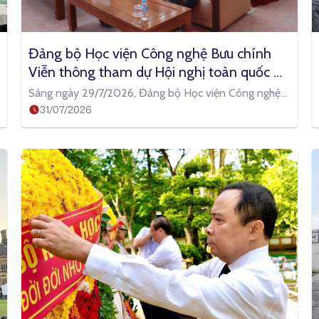
Đảng bộ Học viện Công nghệ Bưu chính 
Viễn thông tham dự Hội nghị toàn quốc 
quán triệt Nghị quyết Hội nghị Trung ương 
Sáng ngày 29/7/2026, Đảng bộ Học viện Công nghệ
3 khóa XIV
31/07/2026
Bưu chính Viễn thông (PTIT) đã