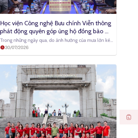
Học viện Công nghệ Bưu chính Viễn thông 
phát động quyên góp ủng hộ đồng bào 
vùng lũ các tỉnh miền núi phía Bắc
Trong những ngày qua, do ảnh hưởng của mưa lớn kéo
30/07/2026
dài, nhiều địa phương