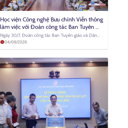
Học viện Công nghệ Bưu chính Viễn thông 
làm việc với Đoàn công tác Ban Tuyên 
giáo và Dân vận Trung ương: Chung tay 
Ngày 30/7, Đoàn công tác Ban Tuyên giáo và Dân
giải các bài toán quốc gia bằng khoa học, 
04/08/2026
vận Trung ương do đồng
công nghệ và AI