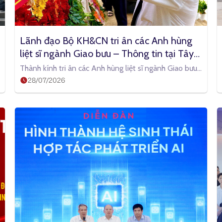
Lãnh đạo Bộ KH&CN tri ân các Anh hùng 
liệt sĩ ngành Giao bưu – Thông tin tại Tây 
Ninh
Thành kính tri ân các Anh hùng liệt sĩ ngành Giao bưu
28/07/2026
– Thông tin