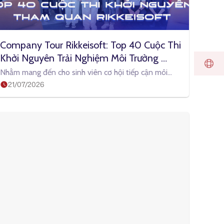
Company Tour Rikkeisoft: Top 40 Cuộc Thi 
Khởi Nguyên Trải Nghiệm Môi Trường 
Doanh Nghiệp Thực Tế
Nhằm mang đến cho sinh viên cơ hội tiếp cận môi
21/07/2026
trường làm việc chuyên