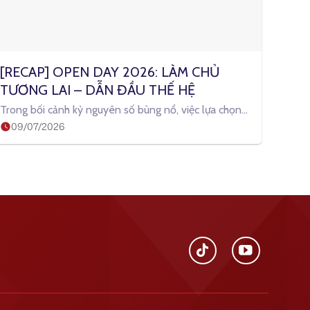
[RECAP] OPEN DAY 2026: LÀM CHỦ 
TƯƠNG LAI – DẪN ĐẦU THẾ HỆ
Trong bối cảnh kỷ nguyên số bùng nổ, việc lựa chọn
09/07/2026
một ngành học không