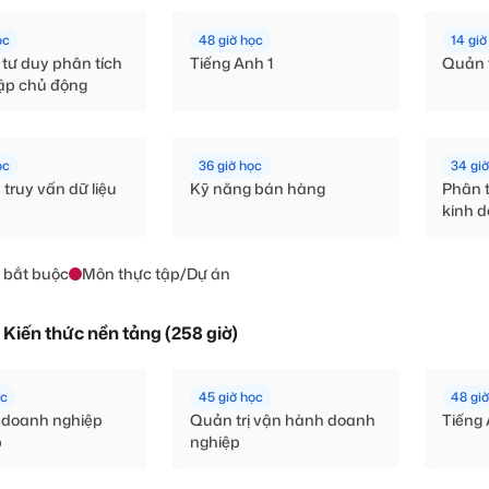
ọc
48 giờ học
14 giờ
tư duy phân tích
Tiếng Anh 1
Quản t
tập chủ động
ọc
36 giờ học
34 gi
truy vấn dữ liệu
Kỹ năng bán hàng
Phân t
kinh 
 bắt buộc
Môn thực tập/Dự án
: Kiến thức nền tảng (258 giờ)
ọc
45 giờ học
48 gi
ị doanh nghiệp
Quản trị vận hành doanh
Tiếng
p
nghiệp