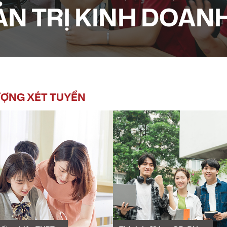
N TRỊ KINH DOAN
ƯỢNG XÉT TUYỂN