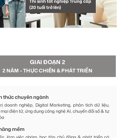
Thí sinh tốt nghiệp Trung cấp
(20 tuổi trở lên)
GIAI ĐOẠN 2
n thức chuyên ngành
ị doanh nghiệp, Digital Marketing, phân tích dữ liệu,
mại điện tử, ứng dụng công nghệ AI, chuyển đổi số & tự
óa
 năng mềm
iếp, làm việc nhóm, học tập chủ động & phát triển cá