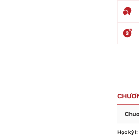
CHƯƠN
Chươn
Học kỳ I: