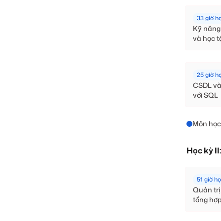
33 giờ h
Kỹ năng 
và học 
25 giờ h
CSDL và 
với SQL
Môn học
Học kỳ II
51 giờ h
Quản tr
tổng hợ