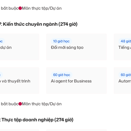
 bắt buộc
Môn thực tập/Dự án
V: Kiến thức chuyên ngành (274 giờ)
ọc
10 giờ học
48 gi
 dự án
Đổi mới sáng tạo
Tiếng
c
60 giờ học
60 giờ
p và thuyết trình
Ai agent for Business
Autom
 bắt buộc
Môn thực tập/Dự án
: Thực tập doanh nghiệp (274 giờ)