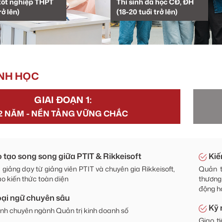
 tốt nghiệp THPT
Thí sinh đã học CĐ, ĐH
rở lên)
(18-20 tuổi trở lên)
ÌNH HỌC
GIAI ĐOẠN 1:
 tạo song song giữa PTIT & Rikkeisoft
Kiế
 giảng dạy từ giảng viên PTIT và chuyên gia Rikkeisoft,
Quản tr
 kiến thức toàn diện
thương 
động h
ại ngữ chuyên sâu
Kỹ
nh chuyên ngành Quản trị kinh doanh số
Giao t