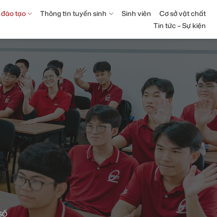
 đào tạo
Thông tin tuyển sinh
Sinh viên
Cơ sở vật chất
Tin tức – Sự kiện
SỐ