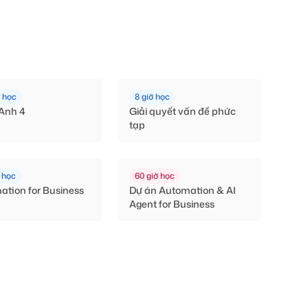
ờ học
8 giờ học
 Anh 4
Giải quyết vấn đề phức
tạp
 học
60 giờ học
ation for Business
Dự án Automation & AI
Agent for Business