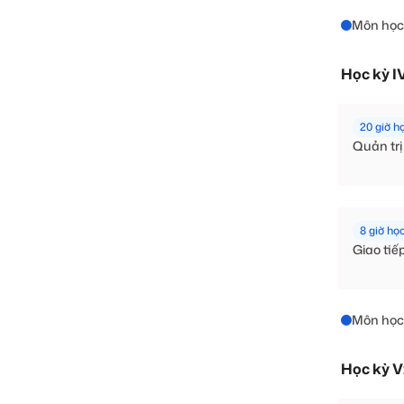
Môn học
Học kỳ I
20 giờ h
Quản trị
8 giờ họ
Giao tiế
Môn học
Học kỳ V