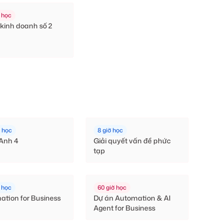
 học
kinh doanh số 2
ờ học
8 giờ học
 Anh 4
Giải quyết vấn đề phức
tạp
 học
60 giờ học
ation for Business
Dự án Automation & AI
Agent for Business