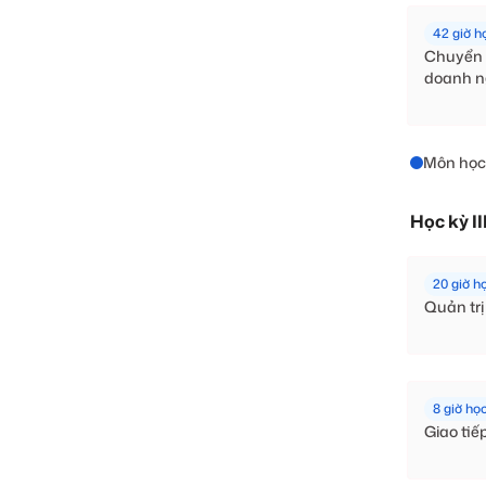
42 giờ h
Chuyển đ
doanh n
Môn học
Học kỳ II
20 giờ h
Quản trị
8 giờ họ
Giao tiế