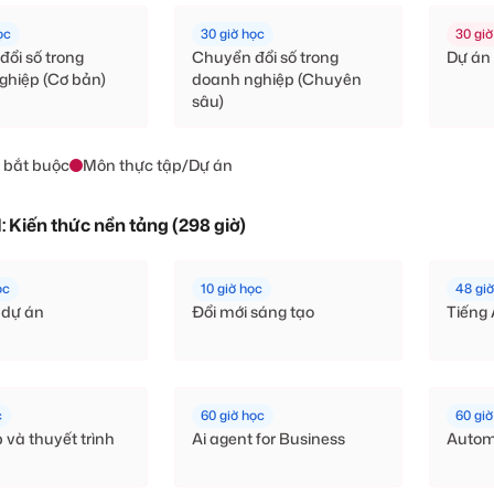
ọc
30 giờ học
30 giờ
ổi số trong
Chuyển đổi số trong
Dự án 
ghiệp (Cơ bản)
doanh nghiệp (Chuyên
sâu)
 bắt buộc
Môn thực tập/Dự án
I: Kiến thức nền tảng (298 giờ)
ọc
10 giờ học
48 gi
 dự án
Đổi mới sáng tạo
Tiếng
c
60 giờ học
60 giờ
p và thuyết trình
Ai agent for Business
Autom