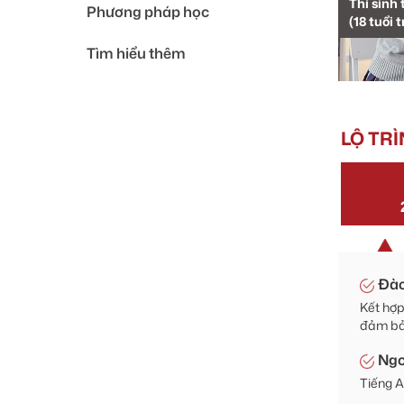
Thí sinh
Phương pháp học
(18 tuổi t
Tìm hiểu thêm
LỘ TR
Đào
Kết hợp
đảm bảo
Ngo
Tiếng A