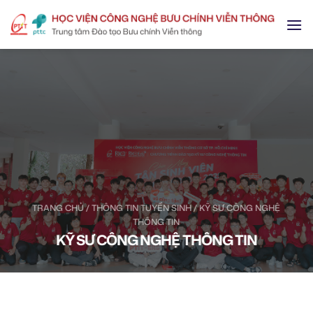
Skip
to
content
TRANG CHỦ
/ THÔNG TIN TUYỂN SINH / KỸ SƯ CÔNG NGHỆ
THÔNG TIN
KỸ SƯ CÔNG NGHỆ THÔNG TIN