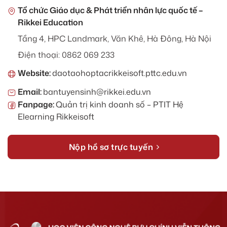
Tổ chức Giáo dục & Phát triển nhân lực quốc tế –
Rikkei Education
Tầng 4, HPC Landmark, Văn Khê, Hà Đông, Hà Nội
Điện thoại: 0862 069 233
Website:
daotaohoptacrikkeisoft.pttc.edu.vn
Email:
bantuyensinh@rikkei.edu.vn
Fanpage:
Quản trị kinh doanh số – PTIT Hệ
Elearning Rikkeisoft
Nộp hồ sơ trực tuyến