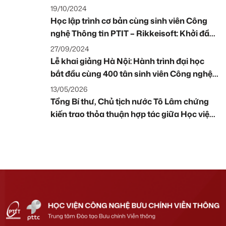
2030
19/10/2024
Học lập trình cơ bản cùng sinh viên Công
nghệ Thông tin PTIT – Rikkeisoft: Khởi đầu
hứng khởi cùng Scratch
27/09/2024
Lễ khai giảng Hà Nội: Hành trình đại học
bắt đầu cùng 400 tân sinh viên Công nghệ
thông tin
13/05/2026
Tổng Bí thư, Chủ tịch nước Tô Lâm chứng
kiến trao thỏa thuận hợp tác giữa Học viện
Công nghệ Bưu chính Viễn thông (PTIT) và
Học viện Công nghệ Ấn Độ Madras (IIT
Madras) tại Diễn đàn Đổi mới sáng tạo Việt
Nam – Ấn Độ