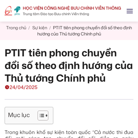
Skip
to
content
Trang chủ
Sự kiện
PTIT tiên phong chuyển đổi số theo định
/
/
hướng của Thủ tướng Chính phủ
PTIT tiên phong chuyển
đổi số theo định hướng của
Thủ tướng Chính phủ
24/04/2025
Mục lục
Trong khuôn khổ sự kiện toàn quốc “Cả nước thi đua