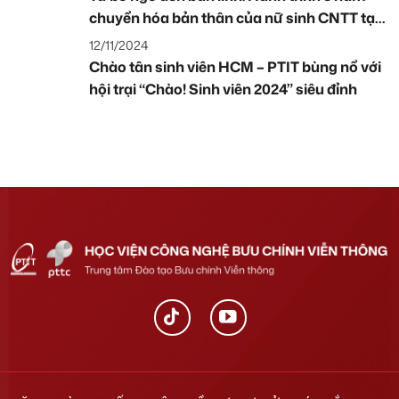
chuyển hóa bản thân của nữ sinh CNTT tại
PTIT x Rikkei Education
12/11/2024
Chào tân sinh viên HCM – PTIT bùng nổ với
hội trại “Chào! Sinh viên 2024” siêu đỉnh