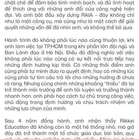
chặt chẽ để đảm bảo tính minh bạch, và đủ linh hoạt
để thích ứng với những anh đổi của công nghệ hiện
đại. Và anh bắt đầu xây dựng RAIA – đây không chỉ
như là một công cụ, mà cũng như là một cách để giải
quyết những vấn đề đã nhìn anh, và không thể bỏ qua.
Hành trình đó không phải lúc nào cũng thuận lợi, khi
anh làm việc tại TP.HCM trong khi phần lớn đội ngũ và
Ban Lãnh đạo ở Hà Nội. Điều đó đồng nghĩa với việc
không phải lúc nào cũng có sự kết nối trực tiếp hay
những định hướng kịp thời. Có những thời điểm anh
cũng phải tự mình đưa ra quyết định, hay có những lúc
cũng phải tự tìm câu trả lời cho những hướng đi chưa
rõ ràng. Nhưng cũng chính những khoảng “thiếu” đó lại
trở thành môi trường để anh tôi luyện và trưởng thành
nhanh hơn. anh phải học cách tự chủ trong công việc,
chủ động trong định hướng và chịu trách nhiệm với
những lựa chọn của mình.
Sau 4 năm đồng hành, anh nhận thấy Rikkei
Education đã không còn là một hệ thống nhỏ, mà giờ
đây đã trở thành một tổ chức giáo dục bài bản, quy