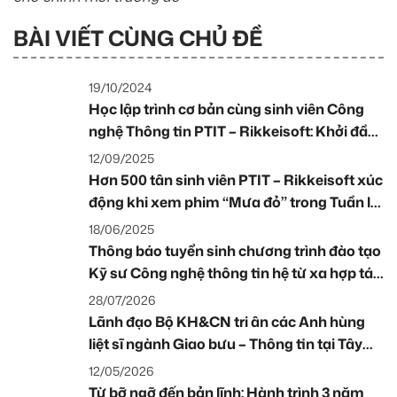
BÀI VIẾT CÙNG CHỦ ĐỀ
19/10/2024
Học lập trình cơ bản cùng sinh viên Công
nghệ Thông tin PTIT – Rikkeisoft: Khởi đầu
hứng khởi cùng Scratch
12/09/2025
Hơn 500 tân sinh viên PTIT – Rikkeisoft xúc
động khi xem phim “Mưa đỏ” trong Tuần lễ
định hướng
18/06/2025
Thông báo tuyển sinh chương trình đào tạo
Kỹ sư Công nghệ thông tin hệ từ xa hợp tác
doanh nghiệp rikkeisoft 2025
28/07/2026
Lãnh đạo Bộ KH&CN tri ân các Anh hùng
liệt sĩ ngành Giao bưu – Thông tin tại Tây
Ninh
12/05/2026
Từ bỡ ngỡ đến bản lĩnh: Hành trình 3 năm