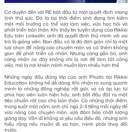
Cơ duyên đến với RE bắt đầu từ một quyết định mang
tính thử sức. Đó là tại thời điểm anh đang tìm kiếm
một môi trường có thể vừa làm việc, vừa học hỏi và
phát triển bản thân. Khi thấy tin tuyển dụng của Rikkei
Edu trên LinkedIn, anh đã quyết định thử mình với vai
trò là giảng viên. Ban đầu, có lẽ đó đơn giản chỉ là một
lựa chọn để nâng cao chuyên môn và có thêm không
gian để phát triển cá nhân. Nhưng càng gắn bó, anh
càng nhận ra: đây không chỉ là nơi để làm tốt công
việc, mà là nơi khiến mình muốn làm nhiều hơn thế.
Những ngày đầu đứng lớp của anh Phước tại Rikkei
Education không hề dễ dàng. Khi nhận ra xung quanh
mình là những đồng nghiệp rất giỏi, và cả áp lực từ
phía học viên luôn hiện hữu, anh bắt đầu đặt ra một
tiêu chuẩn rất cao cho bản thân. Có những thời điểm,
trong suốt một năm, anh chỉ ngủ 2–3 tiếng mỗi ngày để
vừa nâng cao chuyên môn, vừa đảm bảo chất lượng
giảng dạy. Vốn dĩ không ai yêu cầu điều đó, nhưng anh
hiểu rằng nếu muốn đi xa hơn, mình phải thay đổi
trước.