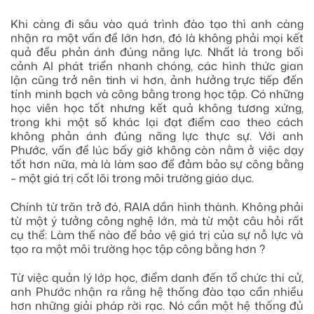
Khi càng đi sâu vào quá trình đào tạo thì anh càng
nhận ra một vấn đề lớn hơn, đó là không phải mọi kết
quả đều phản ánh đúng năng lực. Nhất là trong bối
cảnh AI phát triển nhanh chóng, các hình thức gian
lận cũng trở nên tinh vi hơn, ảnh hưởng trực tiếp đến
tính minh bạch và công bằng trong học tập. Có những
học viên học tốt nhưng kết quả không tương xứng,
trong khi một số khác lại đạt điểm cao theo cách
không phản ánh đúng năng lực thực sự. Với anh
Phước, vấn đề lúc bấy giờ không còn nằm ở việc dạy
tốt hơn nữa, mà là làm sao để đảm bảo sự công bằng
– một giá trị cốt lõi trong môi trường giáo dục.
Chính từ trăn trở đó, RAIA dần hình thành. Không phải
từ một ý tưởng công nghệ lớn, mà từ một câu hỏi rất
cụ thể:
Làm thế nào để
bảo vệ giá trị của sự nỗ lực và
tạo ra một môi trường học tập công bằng hơn ?
Từ việc quản lý lớp học, điểm danh đến tổ chức thi cử,
anh Phước nhận ra rằng hệ thống đào tạo cần nhiều
hơn những giải pháp rời rạc. Nó cần một hệ thống đủ