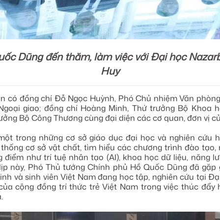
ốc Dũng đến thăm, làm việc với Đại học Nazar
Huy
n có đồng chí Đỗ Ngọc Huỳnh, Phó Chủ nhiệm Văn phòng 
Ngoại giao; đồng chí Hoàng Minh, Thứ trưởng Bộ Khoa h
ởng Bộ Công Thương cùng đại diện các cơ quan, đơn vị củ
một trong những cơ sở giáo dục đại học và nghiên cứu
hống cơ sở vật chất, tìm hiểu các chương trình đào tạo,
g điểm như trí tuệ nhân tạo (AI), khoa học dữ liệu, năng 
dịp này, Phó Thủ tướng Chính phủ Hồ Quốc Dũng đã gặp gỡ
inh và sinh viên Việt Nam đang học tập, nghiên cứu tại Đạ
ủa cộng đồng trí thức trẻ Việt Nam trong việc thúc đẩy 
.