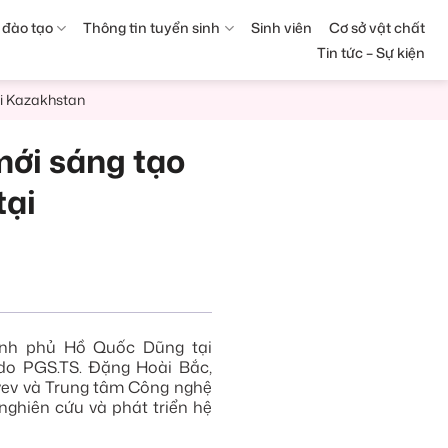
 đào tạo
Thông tin tuyển sinh
Sinh viên
Cơ sở vật chất
Tin tức – Sự kiện
ại Kazakhstan
mới sáng tạo
tại
ính phủ Hồ Quốc Dũng tại
do PGS.TS. Đặng Hoài Bắc,
yev và Trung tâm Công nghệ
nghiên cứu và phát triển hệ