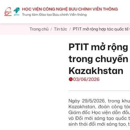
Skip
to
content
Trang chủ
Tin tức
PTIT mở rộng hợp tác quốc tế 
/
/
PTIT mở rộng 
trong chuyến 
Kazakhstan
03/06/2026
Ngày 29/5/2026, trong k
Kazakhstan, đoàn công tá
Giám đốc Học viện dẫn đầu
và Đổi mới sáng tạo quốc t
sinh thái đổi mới sáng tạo, 