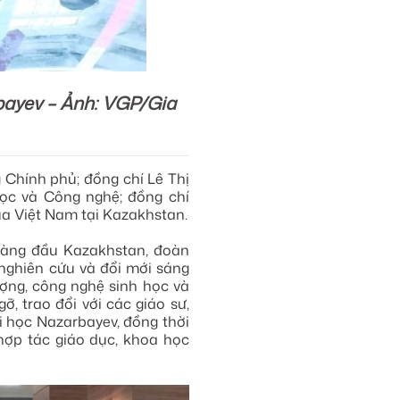
bayev – Ảnh: VGP/Gia
Chính phủ; đồng chí Lê Thị
ọc và Công nghệ; đồng chí
a Việt Nam tại Kazakhstan.
 hàng đầu Kazakhstan, đoàn
 nghiên cứu và đổi mới sáng
lượng, công nghệ sinh học và
, trao đổi với các giáo sư,
i học Nazarbayev, đồng thời
hợp tác giáo dục, khoa học