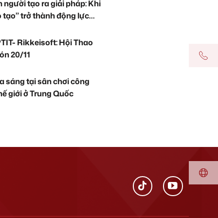
 người tạo ra giải pháp: Khi
 tạo” trở thành động lực
ại Rikkei Education
TIT- Rikkeisoft: Hội Thao
ón 20/11
ỏa sáng tại sân chơi công
ế giới ở Trung Quốc