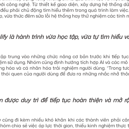
với công nghệ. Từ thiết kế giao diện, xây dựng hệ thống dữ
 đều phải chủ động tìm hiểu thêm trong quá trình làm việc
p, vừa thức đêm sửa lỗi hệ thống hay thử nghiệm các tính 
ify là hành trình vừa học tập, vừa tự tìm hiểu
ỉ tập trung vào những chức năng cơ bản trước khi tiếp tục
hiệm sử dụng. Nhóm cũng định hướng tích hợp AI và các m
g hóa và cá nhân hóa trải nghiệm người dùng. “Trong tư
, thói quen của người dùng để đưa ra những nhắc nhở th
được duy trì để tiếp tục hoàn thiện và mở r
lify cũng đi kèm nhiều khó khăn khi các thành viên phải c
óm chia sẻ việc áp lực thời gian, thiếu kinh nghiệm thực t