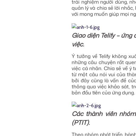
trải nghiệm người dùng, nh
quản lý và chia sẻ lời nhắc,
với mong muốn giúp mọi ngư
Giao diện Telify – ứng 
việc.
Ý tưởng về Telify không xu
những câu chuyện rất quen 
việc cá nhân. Chia sẻ về ý 
từ một câu nói vui của thà
bởi đây cũng là vấn đề của
thông qua việc khảo sát, t
bản đầu tiên của ứng dụng.
Các thành viên nhóm 
(PTIT).
Theo nhóm phát triển, hành 