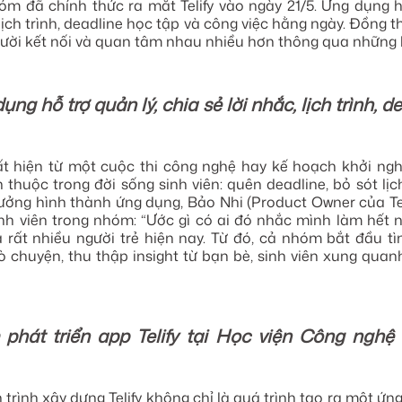
óm đã chính thức ra mắt Telify vào ngày 21/5. Ứng dụng 
 lịch trình, deadline học tập và công việc hằng ngày. Đồng t
ời kết nối và quan tâm nhau nhiều hơn thông qua những l
dụng hỗ trợ quản lý, chia sẻ lời nhắc, lịch trình, 
ất hiện từ một cuộc thi công nghệ hay kế hoạch khởi ng
thuộc trong đời sống sinh viên: quên deadline, bỏ sót lị
tưởng hình thành ứng dụng, Bảo Nhi (Product Owner của Teli
nh viên trong nhóm: “Ước gì có ai đó nhắc mình làm hết 
 rất nhiều người trẻ hiện nay. Từ đó, cả nhóm bắt đầu 
rò chuyện, thu thập insight từ bạn bè, sinh viên xung quan
phát triển app Telify tại Học viện Công nghệ
trình xây dựng Telify không chỉ là quá trình tạo ra một ứn