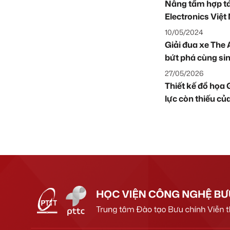
Nâng tầm hợp t
Electronics Việ
10/05/2024
Giải đua xe The
bứt phá cùng si
Nội
27/05/2026
Thiết kế đồ họa
lực còn thiếu c
Việt