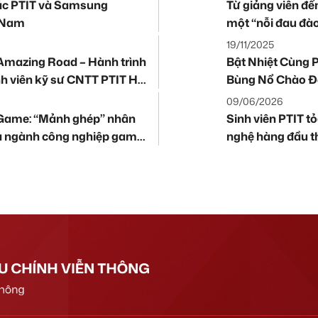
ác PTIT và Samsung
Từ giảng viên đến
t Nam
một “nỗi đau đào
xây dựng RAIA t
19/11/2025
 Amazing Road – Hành trình
Bật Nhiệt Cùng P
nh viên kỹ sư CNTT PTIT Hà
Bùng Nổ Chào Đ
09/06/2026
 Game: “Mảnh ghép” nhân
Sinh viên PTIT t
ủa ngành công nghiệp game
nghệ hàng đầu th