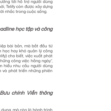
hướng tới hỗ trợ người dùng
hời, Telify còn được xây dựng
ời nhắc trong cuộc sống.
deadline học tập và công
hiệp bài bản, mà bắt đầu từ
ch học hay khó quản lý công
fy) cho biết, việc xuất phát
những công việc hằng ngày”,
tìm hiểu nhu cầu người dùng
h và phát triển những phiên
 Bưu chính Viễn thông
g dụng, mà còn là hành trình