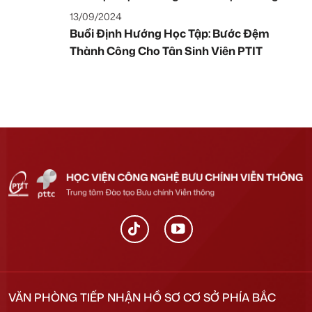
dụng trong an ninh mạng cùng chuyên gia
13/09/2024
quốc tế
Buổi Định Hướng Học Tập: Bước Đệm
Thành Công Cho Tân Sinh Viên PTIT
VĂN PHÒNG TIẾP NHẬN HỒ SƠ CƠ SỞ PHÍA BẮC