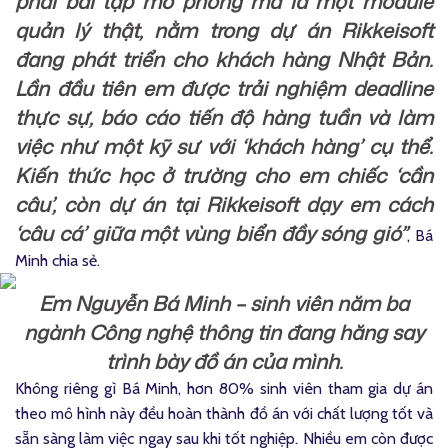
phải bài tập mô phỏng mà là một module
quản lý thật, nằm trong dự án Rikkeisoft
đang phát triển cho khách hàng Nhật Bản.
Lần đầu tiên em được trải nghiệm deadline
thực sự, báo cáo tiến độ hàng tuần và làm
việc như một kỹ sư với ‘khách hàng’ cụ thể.
Kiến thức học ở trường cho em chiếc ‘cần
câu’, còn dự án tại Rikkeisoft dạy em cách
‘câu cá’ giữa một vùng biển đầy sóng gió”
, Bá
Minh chia sẻ.
Em Nguyễn Bá Minh – sinh viên năm ba
ngành Công nghệ thông tin đang hăng say
trình bày đồ án của mình.
Không riêng gì Bá Minh, hơn 80% sinh viên tham gia dự án
theo mô hình này đều hoàn thành đồ án với chất lượng tốt và
sẵn sàng làm việc ngay sau khi tốt nghiệp. Nhiều em còn được