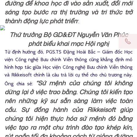
đường để khoa học đi vào sản xuất, đổi mới
sáng tạo bước ra thị trường và tri thức trở
thành động lực phát triển
”.
Thứ trưởng Bộ GD&ĐT Nguyễn Văn Phúc
phát biểu khai mạc Hội nghị
Từ định hướng đó, PGS.TS Đặng Hoài Bắc – Giám đốc Học
viện Công nghệ Bưu chính Viễn thông cũng khẳng định mô
hình hợp tác giữa Học viện Công nghệ Bưu chính Viễn thông
và Rikkeisoft chính là câu trả lời cụ thể cho chủ trương này.
“Sứ mệnh của chúng tôi không
Ông chia sẻ:
dừng lại ở việc trao bằng. Chúng tôi kiến tạo
nên những kỹ sư sẵn sàng làm việc toàn
cầu. Sự đồng hành của Rikkeisoft giúp
chúng tôi hiện thực hóa sứ mệnh đó bằng
việc tạo ra một chu trình đào tạo khép kín,
rút ngắn tối đa khoảng cách từ giảng đường