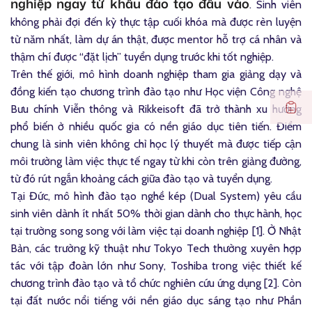
nghiệp ngay từ khâu đào tạo đầu vào
. Sinh viên
không phải đợi đến kỳ thực tập cuối khóa mà được rèn luyện
từ năm nhất, làm dự án thật, được mentor hỗ trợ cá nhân và
thậm chí được “đặt lịch” tuyển dụng trước khi tốt nghiệp.
Trên thế giới, mô hình doanh nghiệp tham gia giảng dạy và
đồng kiến tạo chương trình đào tạo như Học viện Công nghệ
Bưu chính Viễn thông và Rikkeisoft đã trở thành xu hướng
phổ biến ở nhiều quốc gia có nền giáo dục tiên tiến. Điểm
chung là sinh viên không chỉ học lý thuyết mà được tiếp cận
môi trường làm việc thực tế ngay từ khi còn trên giảng đường,
từ đó rút ngắn khoảng cách giữa đào tạo và tuyển dụng.
Tại Đức, mô hình đào tạo nghề kép (Dual System) yêu cầu
sinh viên dành ít nhất 50% thời gian dành cho thực hành, học
tại trường song song với làm việc tại doanh nghiệp [1]. Ở Nhật
Bản, các trường kỹ thuật như Tokyo Tech thường xuyên hợp
tác với tập đoàn lớn như Sony, Toshiba trong việc thiết kế
chương trình đào tạo và tổ chức nghiên cứu ứng dụng [2]. Còn
tại đất nước nổi tiếng với nền giáo dục sáng tạo như Phần