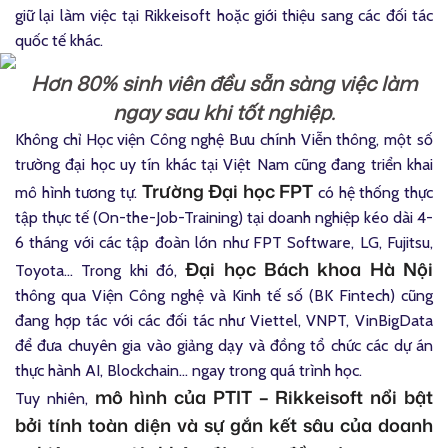
giữ lại làm việc tại Rikkeisoft hoặc giới thiệu sang các đối tác
quốc tế khác.
Hơn 80% sinh viên đều sẵn sàng việc làm
ngay sau khi tốt nghiệp.
Không chỉ Học viện Công nghệ Bưu chính Viễn thông, một số
trường đại học uy tín khác tại Việt Nam cũng đang triển khai
Trường Đại học FPT
mô hình tương tự.
có hệ thống thực
tập thực tế (On-the-Job-Training) tại doanh nghiệp kéo dài 4-
6 tháng với các tập đoàn lớn như FPT Software, LG, Fujitsu,
Đại học Bách khoa Hà Nội
Toyota… Trong khi đó,
thông qua Viện Công nghệ và Kinh tế số (BK Fintech) cũng
đang hợp tác với các đối tác như Viettel, VNPT, VinBigData
để đưa chuyên gia vào giảng dạy và đồng tổ chức các dự án
thực hành AI, Blockchain… ngay trong quá trình học.
mô hình của PTIT – Rikkeisoft nổi bật
Tuy nhiên,
bởi tính toàn diện và sự gắn kết sâu của doanh