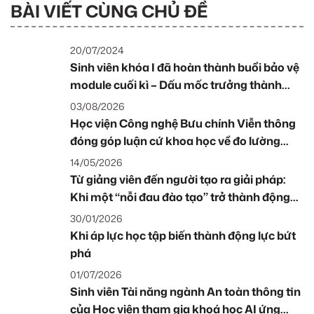
BÀI VIẾT CÙNG CHỦ ĐỀ
20/07/2024
Sinh viên khóa I đã hoàn thành buổi bảo vệ
module cuối kì – Dấu mốc trưởng thành
sau năm học đầu tiên
03/08/2026
Học viện Công nghệ Bưu chính Viễn thông
đóng góp luận cứ khoa học về đo lường
kinh tế số tại Hội nghị chuyên đề của Thành
14/05/2026
phố Hồ Chí Minh
Từ giảng viên đến người tạo ra giải pháp:
Khi một “nỗi đau đào tạo” trở thành động
lực xây dựng RAIA tại Rikkei Education
30/01/2026
Khi áp lực học tập biến thành động lực bứt
phá
01/07/2026
Sinh viên Tài năng ngành An toàn thông tin
của Học viện tham gia khoá học AI ứng