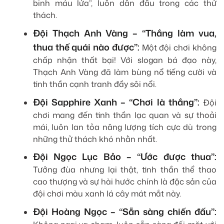
binh máu lửa”, luôn dẫn đầu trong các thử
thách.
Đội Thạch Anh Vàng – “Thắng làm vua,
thua thế quái nào được”:
Một đội chơi không
chấp nhận thất bại! Với slogan bá đạo này,
Thạch Anh Vàng đã làm bùng nổ tiếng cười và
tinh thần cạnh tranh đầy sôi nổi.
Đội Sapphire Xanh – “Chơi là thắng”:
Đội
chơi mang đến tinh thần lạc quan và sự thoải
mái, luôn lan tỏa năng lượng tích cực dù trong
những thử thách khó nhằn nhất.
Đội Ngọc Lục Bảo – “Ước được thua”:
Tưởng đùa nhưng lại thật, tinh thần thể thao
cao thượng và sự hài hước chính là đặc sản của
đội chơi màu xanh lá cây mát mắt này.
Đội Hoàng Ngọc – “Sẵn sàng chiến đấu”: