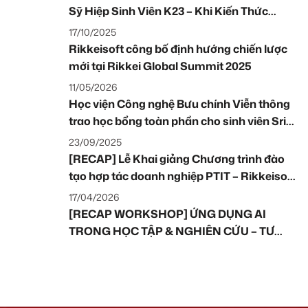
Sỹ Hiệp Sinh Viên K23 – Khi Kiến Thức
Không Chỉ Để Học, Mà Để Bắt Tay Vào Làm
17/10/2025
Rikkeisoft công bố định hướng chiến lược
mới tại Rikkei Global Summit 2025
11/05/2026
Học viện Công nghệ Bưu chính Viễn thông
trao học bổng toàn phần cho sinh viên Sri
Lanka và tặng ứng dụng hỗ trợ học tiếng
23/09/2025
Việt
[RECAP] Lễ Khai giảng Chương trình đào
tạo hợp tác doanh nghiệp PTIT – Rikkeisoft
tại TP. Hồ Chí Minh 2025
17/04/2026
[RECAP WORKSHOP] ỨNG DỤNG AI
TRONG HỌC TẬP & NGHIÊN CỨU – TƯ
DUY LÀM CHỦ CÔNG NGHỆ