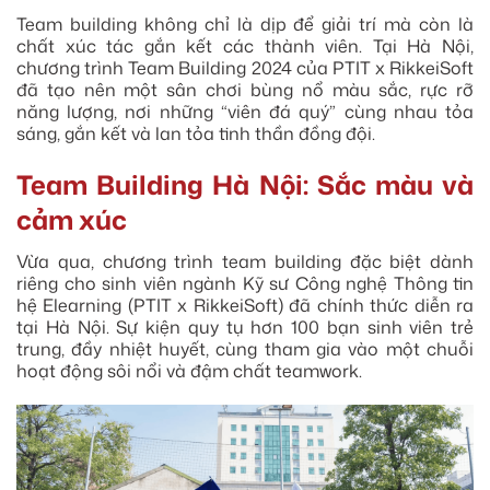
Team building không chỉ là dịp để giải trí mà còn là
chất xúc tác gắn kết các thành viên. Tại Hà Nội,
chương trình Team Building 2024 của PTIT x RikkeiSoft
đã tạo nên một sân chơi bùng nổ màu sắc, rực rỡ
năng lượng, nơi những “viên đá quý” cùng nhau tỏa
sáng, gắn kết và lan tỏa tinh thần đồng đội.
Team Building Hà Nội: Sắc màu và
cảm xúc
Vừa qua, chương trình team building đặc biệt dành
riêng cho sinh viên ngành Kỹ sư Công nghệ Thông tin
hệ Elearning (PTIT x RikkeiSoft) đã chính thức diễn ra
tại Hà Nội. Sự kiện quy tụ hơn 100 bạn sinh viên trẻ
trung, đầy nhiệt huyết, cùng tham gia vào một chuỗi
hoạt động sôi nổi và đậm chất teamwork.